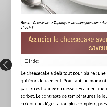
Dém
com
Maît
chee
astu
Imaginez une part de cheesecake 
sorbet, c'est l'air frais qui le re
relief.