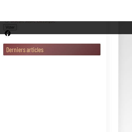
Les meilleurs fruits pour sublimer un cheesecake
avec gourmandise
Nos catégories
Blog du Cheesecake
Cheesecake Cuit Au Four
Cheesecake Sans Cuisson
Questions, conseils et astuces