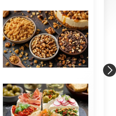
Toppings et accompagnements
Moteur de recherche
Go!
Articles les plus votés
★
★
★
★
★
Cheesecake spéculoos (41 votes)
★
★
★
★
★
New york cheesecake traditionnel (37
votes)
★
★
★
★
★
D'où vient le cheesecake et quelle est
son histoire ? (35 votes)
★
★
★
★
★
Cheesecake nutella ® (35 votes)
★
★
★
★
★
Démouler un cheesecake sans
cuisson : comment réussir facilement ? (33 votes)