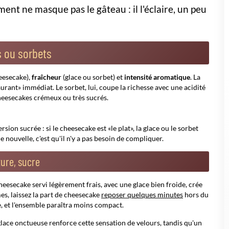
eesecake ?
mangue, une glace vanille ou yaourt a un effet «câlin» très
au chocolat blanc, un sorbet framboise, cassis ou agrumes apporte
olat, beurre de cacahuète), plus le sorbet peut être intéressant. À
émeuse peut arrondir les angles.
souvent)
Sorbets conseillés
Petit plus facile
Framboise, citron,
Coulis de fruits rouges
mangue