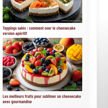
Articles les mieux notés
★
★
★
★
★
San sebastián cheesecake vanillé
picard : le nouveau dessert fondant à 2,60 € (4/5
sur 7 votes)
★
★
★
★
★
162 300+ photos de cheesecake libres
de droits sur istock (4/5 sur 3 votes)
★
★
★
★
★
Toppings salés : comment oser le
cheesecake version apéritif (4/5 sur 1 vote)
★
★
★
★
★
Toppings croquants : crumble, noix et
éclats gourmands pour cheesecake (4/5 sur 1
vote)
★
★
★
★
★
Cheesecake sésame tahini miel : une
recette originale à découvrir (3.9/5 sur 24 votes)
Actualités
Les meilleurs desserts à faire pour la Saint-