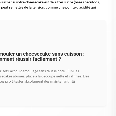
Citron, passion
Zeste fin + pincée de
sucre
Fraise, cassis, framboise
Quelques
fruits frais
Pomme, poire, citron
Éclats de biscuit
Orange, griotte
Copeaux de chocolat
 elles marchent)
s reposent sur des accords classiques en pâtisserie. La
vanille
est
tres parfums. Le
citron
et les agrumes, eux, sont des réveils : ils