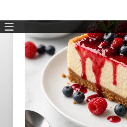
fruitée, ce qui fonctionne particulièrement bien avec les 
On peut voir ça comme un accord mets-boisson, mais en versi
jouent le rôle de la note qui prolonge en bouche.
Et la bonn
Comprendre les contrastes : température, text
Le premier effet, le plus évident, c'est la température : un 
un contraste net. Pour que ça marche sans «geler» les arôm
réfrigérateur avant l'assiette. La crème sera plus expressi
Côté texture, le cheesecake est souvent
lisse
et
épais
. Une 
sorbet apporte une cassure plus franche, plus vive. Enfin, l
nappage caramel...), un sorbet citron, framboise ou passio
«nettoie» le palais.
À ne pas rater également