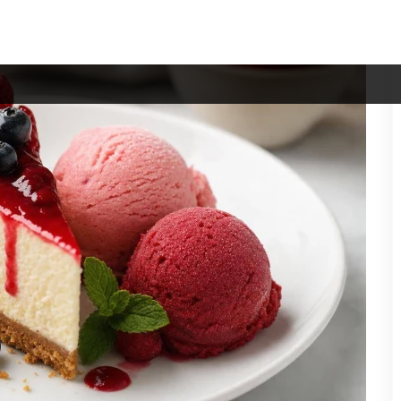
cheesecakes crémeux ou très sucrés.
on sucrée : si le cheesecake est «le plat», la glace ou le sorbet
e nouvelle, c'est qu'il n'y a pas besoin de compliquer.
ure, sucre
cheesecake servi légèrement frais, avec une glace bien froide, crée
es, laissez la part de cheesecake
reposer quelques minutes
hors du
ve, et l'ensemble paraîtra moins compact.
glace onctueuse renforce cette sensation de velours, tandis qu'un
e sucre : si votre cheesecake est déjà très sucré (base spéculoos,
n peut remettre de la tension, comme une pointe d'acidité qui