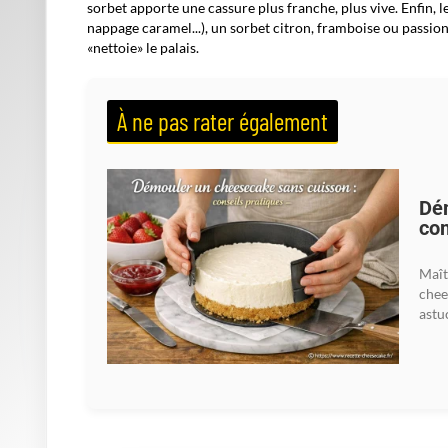
Citron / agrumes
Vanille, noix de coco
Fruits rouges
Vanille, mascarpone
Caramel /
Vanille, caramel, noisette
spéculoos
Chocolat / café
Café, vanille, praliné
Les associations «valeurs sûres» (et pourquoi
Certains duos fonctionnent presque à tous les coups, car il
un liant : elle adoucit, elle relie, elle laisse la place aux au
apportent une fin de bouche nette.
À lire absolument