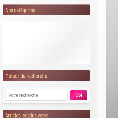
Valentin - Marie Claire
Événements
Journée Mondiale du Cheesecake
Agendas de l'année
Journée Mondiale du Cheesecake 2026