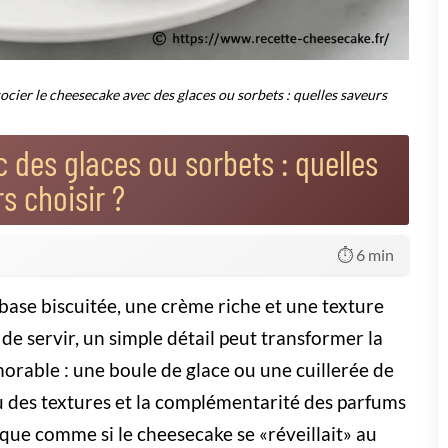
ouler un cheesecake sans cuisson :
ment réussir facilement ?
risez l'art du démoulage sans fausse note ! Fini les
secakes abîmés, place à la découpe nette et raffinée. Des
ces pro à tester absolument dès maintenant ! 🍰
comme un pull moelleux : la glace ou le
nd encore plus agréable, parce qu'il apporte du