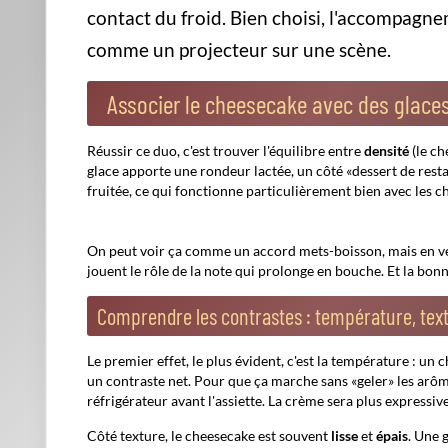
Glace ou sorbet : lequel choisir selon votre ch
Si votre cheesecake est au citron, aux fruits rouges ou à la 
gourmand. Si votre cheesecake est nature, à la vanille ou 
une direction plus tranchée. [
A lire en complément ici
]
Un repère simple :
plus le cheesecake est riche
(crème, choc
l'inverse,
plus le cheesecake est acidulé
, plus une glace cr
Tableau d'accords rapides (parfums qui fonctionnent 
Type de
Glaces conseillées
cheesecake
Nature / vanille
Vanille, yaourt, crème
fraîche