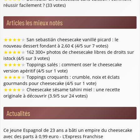
réussir facilement ? (33 votes)
Articles les mieux notés
★
★
★
★
★
San sebastián cheesecake vanillé picard : le
nouveau dessert fondant à 2,60 € (4/5 sur 7 votes)
★
★
★
★
★
162 300+ photos de cheesecake libres de droits sur
istock (4/5 sur 3 votes)
★
★
★
★
★
Toppings salés : comment oser le cheesecake
version apéritif (4/5 sur 1 vote)
★
★
★
★
★
Toppings croquants : crumble, noix et éclats
gourmands pour cheesecake (4/5 sur 1 vote)
★
★
★
★
★
Cheesecake sésame tahini miel : une recette
originale à découvrir (3.9/5 sur 24 votes)
Actualités
Ce jeune Espagnol de 23 ans a bâti un empire du cheesecake
avec des parts à 0,99 euro - L’Express Franchise