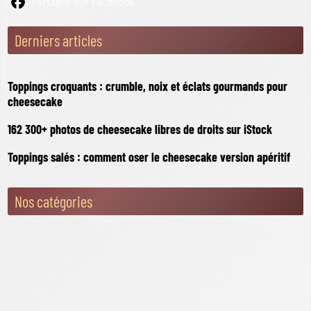
Partager sur Facebook
Derniers articles
Toppings croquants : crumble, noix et éclats gourmands pour
cheesecake
162 300+ photos de cheesecake libres de droits sur iStock
Toppings salés : comment oser le cheesecake version apéritif
Nos catégories
Blog du Cheesecake
Cheesecake Cuit Au Four
Cheesecake Sans Cuisson
Questions, conseils et astuces