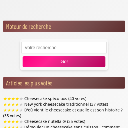
Toppings et accompagnements
Moteur de recherche
Go!
Articles les plus votés
★
★
★
★
★
Cheesecake spéculoos (40 votes)
★
★
★
★
★
New york cheesecake traditionnel (37 votes)
★
★
★
★
★
D'où vient le cheesecake et quelle est son histoire ?
(35 votes)
★
★
★
★
★
Cheesecake nutella ® (35 votes)
★
★
★
★
★
Démouler un cheesecake sans cuisson : comment