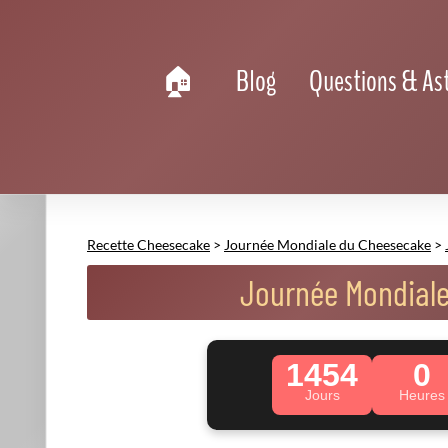
Blog
Questions & As
Recette Cheesecake
>
Journée Mondiale du Cheesecake
>
Journée Mondial
1454
0
Jours
Heures