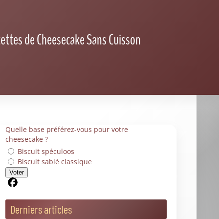
ettes de Cheesecake Sans Cuisson
Quelle base préférez-vous pour votre
cheesecake ?
Biscuit spéculoos
Biscuit sablé classique
Voter
Partager sur Facebook
Derniers articles