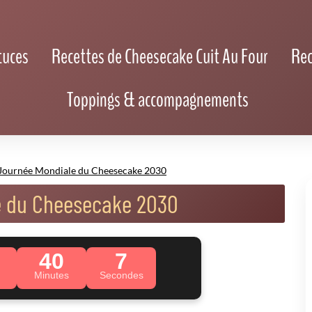
tuces
Recettes de Cheesecake Cuit Au Four
Rec
Toppings & accompagnements
Journée Mondiale du Cheesecake 2030
e du Cheesecake 2030
40
5
Minutes
Secondes