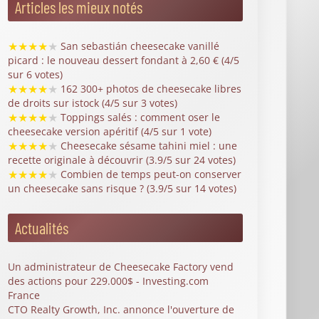
Articles les mieux notés
★
★
★
★
★
San sebastián cheesecake vanillé
picard : le nouveau dessert fondant à 2,60 € (4/5
sur 6 votes)
★
★
★
★
★
162 300+ photos de cheesecake libres
de droits sur istock (4/5 sur 3 votes)
★
★
★
★
★
Toppings salés : comment oser le
cheesecake version apéritif (4/5 sur 1 vote)
★
★
★
★
★
Cheesecake sésame tahini miel : une
recette originale à découvrir (3.9/5 sur 24 votes)
★
★
★
★
★
Combien de temps peut-on conserver
un cheesecake sans risque ? (3.9/5 sur 14 votes)
Actualités
Un administrateur de Cheesecake Factory vend
des actions pour 229.000$ - Investing.com
France
CTO Realty Growth, Inc. annonce l'ouverture de