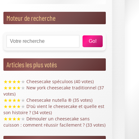
Moteur de recherche
Go!
Articles les plus votés
★
★
★
★
★
Cheesecake spéculoos (40 votes)
★
★
★
★
★
New york cheesecake traditionnel (37
votes)
★
★
★
★
★
Cheesecake nutella ® (35 votes)
★
★
★
★
★
D'où vient le cheesecake et quelle est
son histoire ? (34 votes)
★
★
★
★
★
Démouler un cheesecake sans
cuisson : comment réussir facilement ? (33 votes)