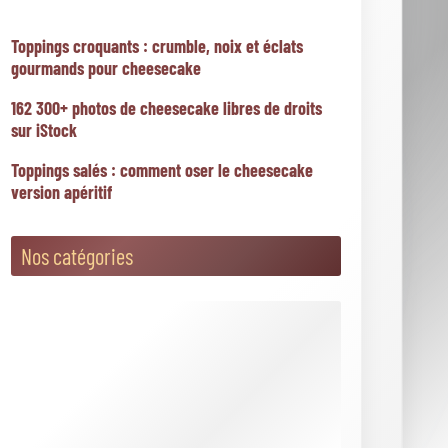
Toppings croquants : crumble, noix et éclats
gourmands pour cheesecake
162 300+ photos de cheesecake libres de droits
sur iStock
Toppings salés : comment oser le cheesecake
version apéritif
Nos catégories
Blog du Cheesecake
Cheesecake Cuit Au Four
Cheesecake Sans Cuisson
Questions, conseils et astuces
Toppings et accompagnements