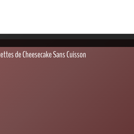
Toppings croquants : crumble, noix et éclats
gourmands pour cheesecake
162 300+ photos de cheesecake libres de droits
sur iStock
Toppings salés : comment oser le cheesecake
version apéritif
Dans la même catégorie