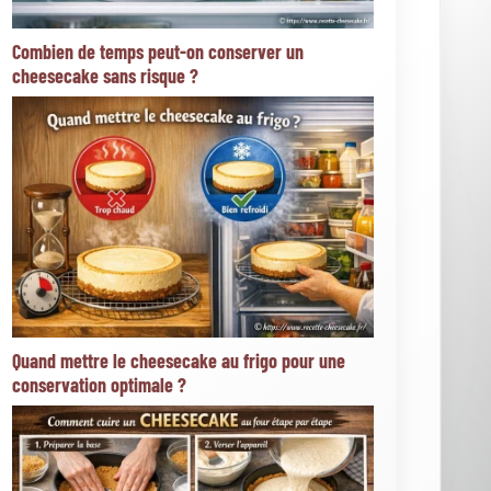
Toppings et accompagnements
Moteur de recherche
Go!
Articles les plus votés
★
★
★
★
★
Cheesecake spéculoos (41 votes)
★
★
★
★
★
New york cheesecake traditionnel (37
votes)
★
★
★
★
★
D'où vient le cheesecake et quelle est
son histoire ? (35 votes)
★
★
★
★
★
Cheesecake nutella ® (35 votes)
★
★
★
★
★
Démouler un cheesecake sans
cuisson : comment réussir facilement ? (33 votes)