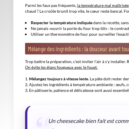
Tran
Maît
Des 
Les fuites d'eau dans le moule ?
Un papier aluminium bien
Le bain-marie apporte une humidité indispensable. Sans 
Pour réussir le bain-marie
, versez l'eau chaude déjà da
placé dans le four.
Comparatif express
Erreur classique
Conséquence sur le chee
Trop de chaleur en
Croûte brûlée, intérieur 
surface