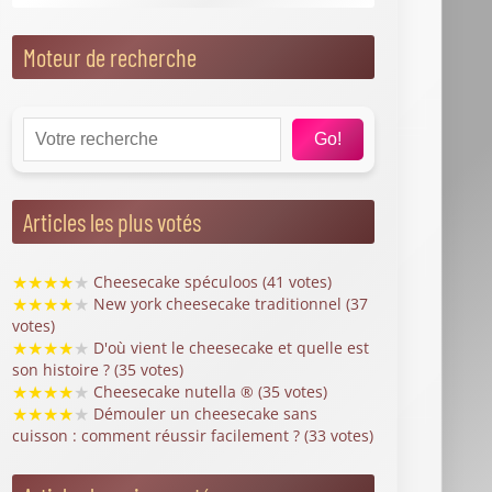
signalée par Philips peut endommager votre
cuisine - Top Santé
La contamination croisée : ces 5 erreurs
commises en cuisine qui mettent votre santé en
danger - Top Santé
Événements
Journée Mondiale du Cheesecake
Agendas de l'année
Journée Mondiale du Cheesecake 2026