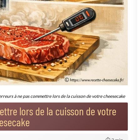
s'invite presque toujours à la table des soucis culinaires. Four trop
r trop froid ? La cuisson s'éternise, la texture vire au caoutchouc.
s surenchère.
ste thermique peut fissurer votre cheesecake.
ude, surtout si votre matériel est capricieux.
t
 Résultat : le cheesecake gonfle... puis s'effondre en refroidissant !
ense, presque voluptueuse.
ream cheese ou mascarpone doivent être sortis du frigo à l'avance.
elles que la crème elle-même.