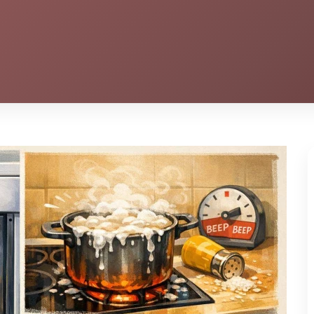
⏱️ 3 min
ke doré, lisse, sans la moindre fissure, juché au
es plus gourmands ou les pâtissiers passionnés
ence anodins lors de la cuisson.
La cuisine
gne : une seule mauvaise prise et c'est la
. Pour préparer un dessert à la texture
 vaut éviter quelques écueils...
 la cuisson
e simple, le processus cache des pièges habiles. Certains sont
cheesecake se hisse au rang des desserts mémorables ? Il y a des
us souvent.