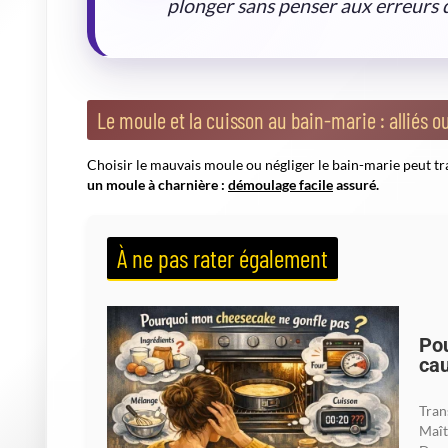
Mélange trop
Cheesecake retombé, tex
énergique
spongieuse
Oublier le bain-
Craquelures, bordures s
marie
Refroidissement : la patience, reine des vertus
Sortez-vous parfois votre cheesecake du four, tout frétilla
pire ennemi d'une texture parfaite.
Un refroidissement pro
porte entrouverte, une bonne heure. Ensuite seulement, réf
Comme un bon vin, le cheesecake dévoile sa pleine saveur apr
poésie en plus !
[
A lire en complément ici
]
Le petit plus pour dompter la cuisson
Certains ajoutent une touche de farine ou de fécule à leur a
douceur du fromage frais, ou glissent une plaque d'eau au
tient parfois qu'à un infime détail.
Osez personnaliser votre r
vanille...