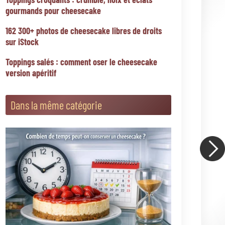
Comment cuire un cheesecake au four étape par
étape
Nos catégories
Blog du Cheesecake
Cheesecake Cuit Au Four
Cheesecake Sans Cuisson
Questions, conseils et astuces