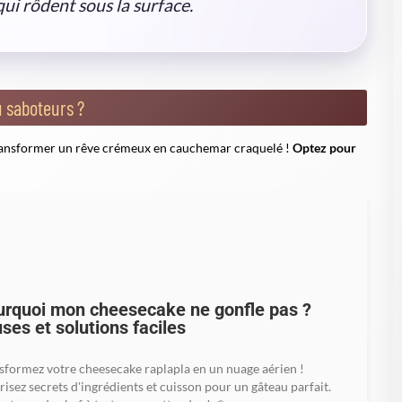
ture
Battre lentement, ingrédients à température
ambiante
èches
Moule bien enveloppé, bain-marie soigné
nt, prêt à être dévoré ? Abstenez-vous !
Le choc thermique est le
gressif est indispensable
. Laissez le gâteau dans le four éteint,
rigérez-le plusieurs heures, idéalement une nuit.
ès repos. Ce n'est pas de la magie, c'est de la science... un peu de
 de vos cheesecakes
ppareil pour aider la tenue, un filet de
citron pour réveiller
la
 fond du four pour créer un environnement propice.
La réussite ne
ecette : ajoutez des zestes, un lit de fruits frais, une pointe de