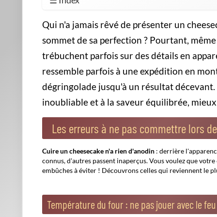
Un cheesecake bien fait est comm
plonger sans penser aux erreurs q
Le moule et la cuisson au bain-marie : alliés o
Choisir le mauvais moule ou négliger le bain-marie peut 
un moule à charnière :
démoulage facile
assuré.
À ne pas rater également
Pou
cau