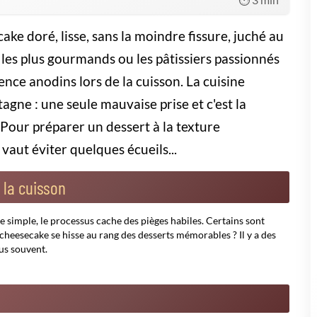
e un édredon moelleux : on veut s'y
ui rôdent sous la surface.
u saboteurs ?
transformer un rêve crémeux en cauchemar craquelé !
Optez pour
rquoi mon cheesecake ne gonfle pas ?
ses et solutions faciles