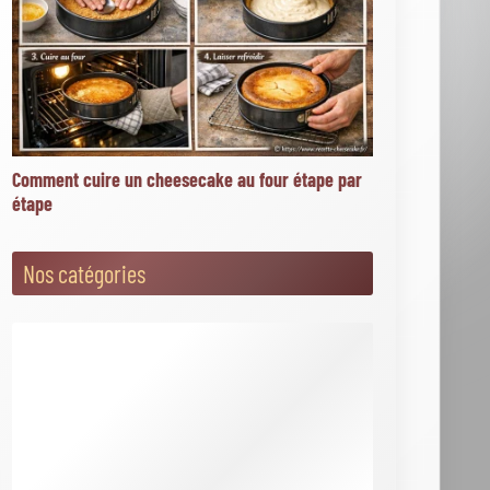
Articles les mieux notés
★
★
★
★
★
San sebastián cheesecake vanillé
picard : le nouveau dessert fondant à 2,60 € (4/5
sur 7 votes)
★
★
★
★
★
162 300+ photos de cheesecake libres
de droits sur istock (4/5 sur 3 votes)
★
★
★
★
★
Toppings salés : comment oser le
cheesecake version apéritif (4/5 sur 1 vote)
★
★
★
★
★
Toppings croquants : crumble, noix et
éclats gourmands pour cheesecake (4/5 sur 1
vote)
★
★
★
★
★
Cheesecake sésame tahini miel : une
recette originale à découvrir (3.9/5 sur 24 votes)
Actualités
Airfryer : cette erreur avec le papier cuisson