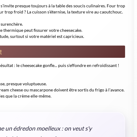
sformez votre cheesecake raplapla en un nuage aérien !
risez secrets d'ingrédients et cuisson pour un gâteau parfait.
astuces de chef à tester sans attendre ! 🍰
 serré autour du moule évite les infiltrations.
lui, gare aux bords secs !
ns le plat (pas directement sur le moule) une fois le cheesecake
secake
Astuce pour l'éviter
cru
Four à chaleur tournante, température
modérée