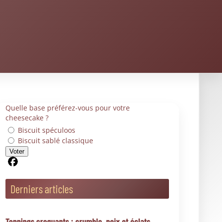
Combien de temps peut-on conserver un
cheesecake sans risque ?
Quand mettre le cheesecake au frigo pour une
conservation optimale ?