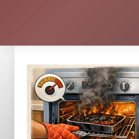
☰ Index
Qui n'a jamais rêvé de présenter un cheeseca
sommet de sa perfection ? Pourtant, même l
trébuchent parfois sur des détails en appar
ressemble parfois à une expédition en monta
dégringolade jusqu'à un résultat décevant
inoubliable et à la saveur équilibrée, mieux
Les erreurs à ne pas commettre lors de
Cuire un cheesecake n'a rien d'anodin
: derrière l'apparenc
connus, d'autres passent inaperçus. Vous voulez que votre 
embûches à éviter ! Découvrons celles qui reviennent le pl