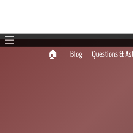
Recette Cheesecake
>
Questions, conseils et astuces
>
Les 
Les erreurs à ne pas commet
che