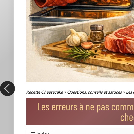
Température du four : ne pas jouer avec le feu
Parmi les faux pas fréquents,
la température mal maîtrisée
chaud ? La croûte brunit trop vite, le cœur reste bancal. Fou
Respecter la température indiquée
dans la recette, san
Ne jamais «ouvrir la porte du four trop tôt» : le contra
Utiliser un thermomètre de four pour surveiller l'exactit
Mélange des ingrédients : la douceur avant tou
Trop battre la préparation, c'est inviter l'air à s'y installer.
On évite les élans fougueux avec le fouet.
Mélangez toujours à vitesse lente
. La pâte doit rester d
Ajustez les ingrédients à température ambiante : œufs, c
En pâtisserie, patience et délicatesse sont aussi essenti