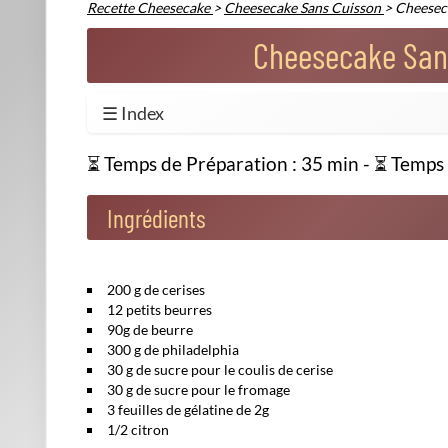
Préparation du coulis de cerise
Dénoyautez les 200 gramme de cerises,
Prenez seulement 100 gramme de cerises dénoyautées q
Mettez-les dans une casserole sur feu moyen pendant en
une sorte de compote de cerise,
N'hésitez pas à passer la mixture au mixeur si des morcea
Versez les 100 grammes de cerises entières (
mais dénoy
Préparation du fromage frais
Placez les feuilles de gélatine dans un bol d'eau froide p
Pressez un demi-citron net faites chauffer le jus dans une
Ajoutez la gélatine ramollie dans le jus de citron chaud 
Pendant ce temps, fouettez les 300g de Philadelphia avec
crème onctueuse,
Incorporez votre Philadelphia préparé à la préparation d
Mettez le saladier au frigo.