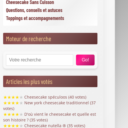
Articles les mieux notés
★
★
★
★
★
San sebastián cheesecake vanillé
picard : le nouveau dessert fondant à 2,60 € (4/5
sur 7 votes)
★
★
★
★
★
162 300+ photos de cheesecake libres
de droits sur istock (4/5 sur 3 votes)
★
★
★
★
★
Toppings salés : comment oser le
cheesecake version apéritif (4/5 sur 1 vote)
★
★
★
★
★
Toppings croquants : crumble, noix et
éclats gourmands pour cheesecake (4/5 sur 1
vote)
★
★
★
★
★
Cheesecake sésame tahini miel : une
recette originale à découvrir (3.9/5 sur 24 votes)
Actualités
20 recettes healthy sans cuisson pour ne pas