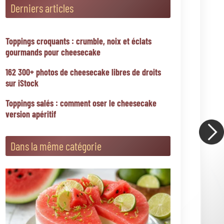
Cheesecake pastèque citron vert sans cuisson :
comment réussir ce dessert d'été frais et léger
Cheesecake matcha framboise sans cuisson :
recette originale et facile à réaliser