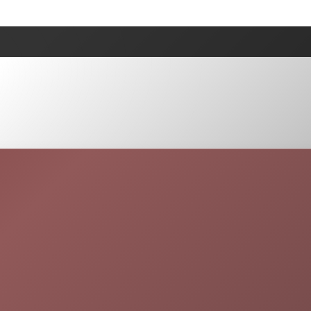
tuces
Recettes de Cheesecake Cuit Au Four
Rec
Toppings & accompagnements