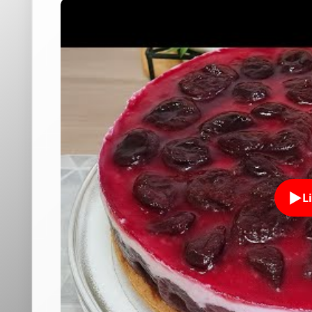
À ne pas rater également
Ch
Déco
une 