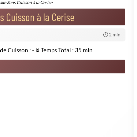
ue vous découperez chacune en deux,
virons 10 minutes avec 30 g de sucres et remuez jusqu'à obtenir
ux de cerises restent entiers,
autées
) dans la compote / confiture ainsi obtenue.
endant 5 minutes pour la ramollir,
 casserole (sans bouillir),
puis mélangez et laissez refroidir à température ambiante,
 les 30g de sucre dans un grand saladier jusqu'à obtenir une
e gélatine,