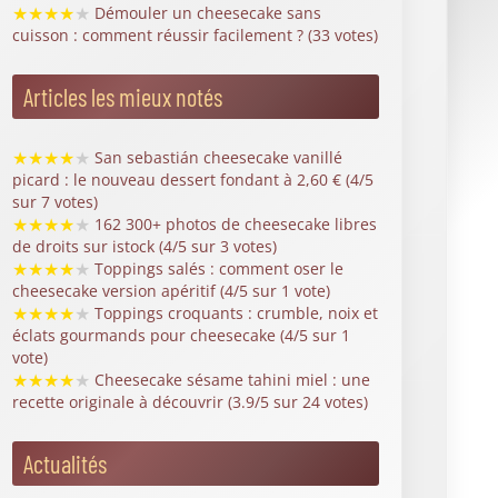
toucher à votre four de tout l'été - Fourchette et
Bikini
20 desserts faciles à faire avec les fruits de
juillet - Marie Claire
Fête des pères : 30 desserts estivaux et légers à
faire pour vos papas ce weekend - Fourchette et
Bikini
Événements
Journée Mondiale du Cheesecake
Agendas de l'année
Journée Mondiale du Cheesecake 2026