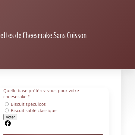
Toppings croquants : crumble, noix et éclats
gourmands pour cheesecake
162 300+ photos de cheesecake libres de droits
sur iStock
Toppings salés : comment oser le cheesecake
version apéritif
Dans la même catégorie