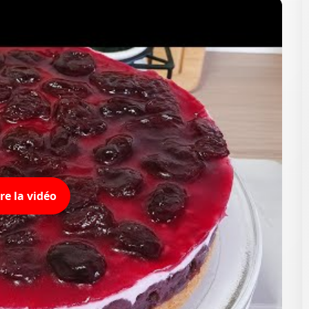
eesecake au Chocolat
uvrez notre recette gourmande de cheesecake au chocolat :
douceur fondante et irrésistible à savourer en dessert ! 🍫