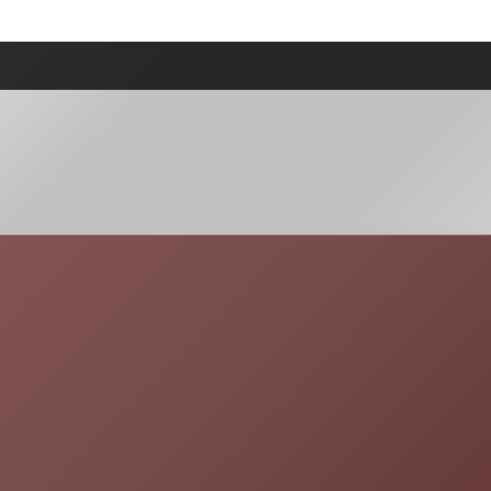
ettes de Cheesecake Sans Cuisson
Quelle base préférez-vous pour votre
cheesecake ?
Biscuit spéculoos
Biscuit sablé classique
Voter
Partager sur Facebook
Derniers articles