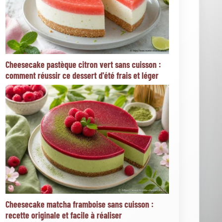
Cheesecake yaourt grec miel et thym sans
cuisson : des saveurs d’ailleurs à découvrir
Nos catégories
Blog du Cheesecake
Cheesecake Cuit Au Four
Cheesecake Sans Cuisson
Questions, conseils et astuces