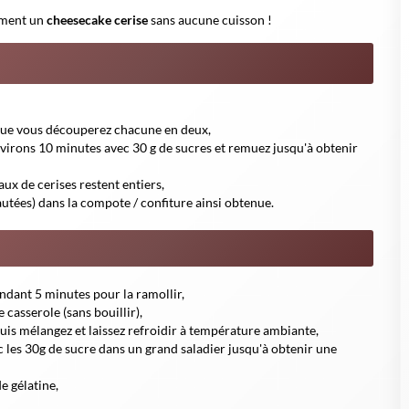
e
 broyés au beurre et tassez bien la mixture,