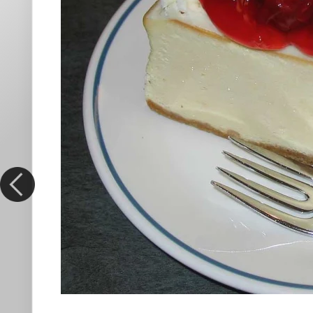
Cheesecake Sans
☰ Index
⏳ Temps de Préparation :
35 min
- ⏳ Temps 
Ingrédients
200 g de cerises
12 petits beurres
90g de beurre
300 g de philadelphia
30 g de sucre pour le coulis de cerise
30 g de sucre pour le fromage
3 feuilles de gélatine de 2g
1/2 citron
Vous allez maintenant découvrir comment faire très facil