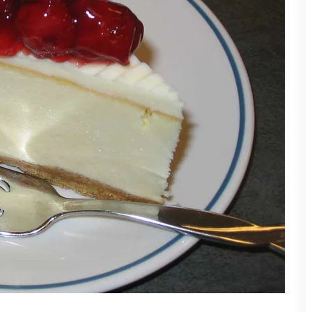
 Cuisson à la Cerise
⏱️ 2 min
de Cuisson : - ⏳ Temps Total :
35 min
ement un
cheesecake cerise
sans aucune cuisson !