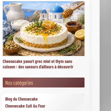
Toppings et accompagnements
Moteur de recherche
Go!
Articles les plus votés
★
★
★
★
★
Cheesecake spéculoos (40 votes)
★
★
★
★
★
New york cheesecake traditionnel (37
votes)
★
★
★
★
★
D'où vient le cheesecake et quelle est
son histoire ? (35 votes)
★
★
★
★
★
Cheesecake nutella ® (35 votes)
★
★
★
★
★
Démouler un cheesecake sans
cuisson : comment réussir facilement ? (33 votes)