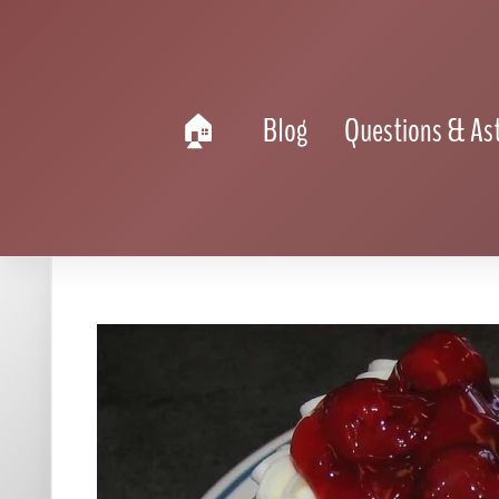
Recette Cheesecake
>
Cheesecake Sans Cuisson
>
Cheeseca