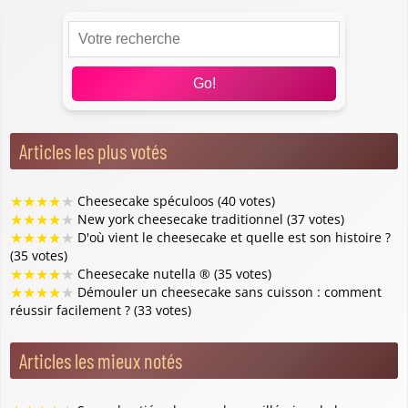
Go!
Articles les plus votés
★
★
★
★
★
Cheesecake spéculoos (40 votes)
★
★
★
★
★
New york cheesecake traditionnel (37 votes)
★
★
★
★
★
D'où vient le cheesecake et quelle est son histoire ?
(35 votes)
★
★
★
★
★
Cheesecake nutella ® (35 votes)
★
★
★
★
★
Démouler un cheesecake sans cuisson : comment
réussir facilement ? (33 votes)
Articles les mieux notés