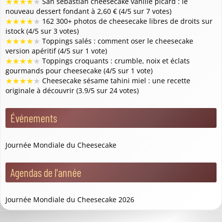
★
★
★
★
★
San sebastián cheesecake vanillé picard : le
nouveau dessert fondant à 2,60 € (4/5 sur 7 votes)
★
★
★
★
★
162 300+ photos de cheesecake libres de droits sur
istock (4/5 sur 3 votes)
★
★
★
★
★
Toppings salés : comment oser le cheesecake
version apéritif (4/5 sur 1 vote)
★
★
★
★
★
Toppings croquants : crumble, noix et éclats
gourmands pour cheesecake (4/5 sur 1 vote)
★
★
★
★
★
Cheesecake sésame tahini miel : une recette
originale à découvrir (3.9/5 sur 24 votes)
Événements
Journée Mondiale du Cheesecake
Agendas de l'année
Journée Mondiale du Cheesecake 2026