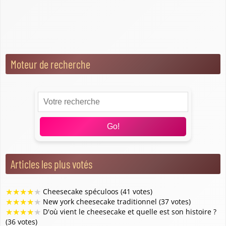
Questions, conseils et astuces
Toppings et accompagnements
Moteur de recherche
Go!
Articles les plus votés
★
★
★
★
★
Cheesecake spéculoos (41 votes)
★
★
★
★
★
New york cheesecake traditionnel (37 votes)
★
★
★
★
★
D'où vient le cheesecake et quelle est son histoire ?
(36 votes)