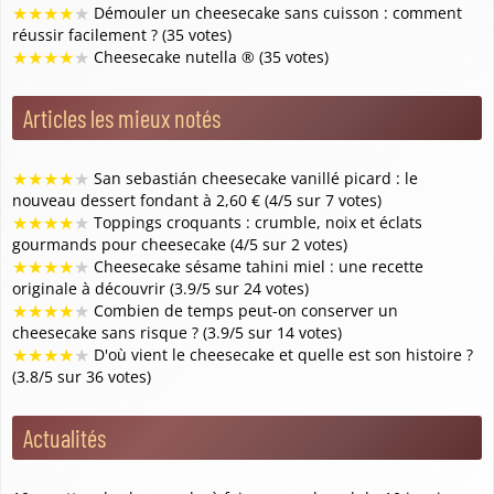
★
★
★
★
★
Démouler un cheesecake sans cuisson : comment
réussir facilement ? (35 votes)
★
★
★
★
★
Cheesecake nutella ® (35 votes)
Articles les mieux notés
★
★
★
★
★
San sebastián cheesecake vanillé picard : le
nouveau dessert fondant à 2,60 € (4/5 sur 7 votes)
★
★
★
★
★
Toppings croquants : crumble, noix et éclats
gourmands pour cheesecake (4/5 sur 2 votes)
★
★
★
★
★
Cheesecake sésame tahini miel : une recette
originale à découvrir (3.9/5 sur 24 votes)
★
★
★
★
★
Combien de temps peut-on conserver un
cheesecake sans risque ? (3.9/5 sur 14 votes)
★
★
★
★
★
D'où vient le cheesecake et quelle est son histoire ?
(3.8/5 sur 36 votes)
Actualités