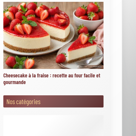
Articles les mieux notés
★
★
★
★
★
San sebastián cheesecake vanillé
picard : le nouveau dessert fondant à 2,60 € (4/5
sur 7 votes)
★
★
★
★
★
162 300+ photos de cheesecake libres
de droits sur istock (4/5 sur 3 votes)
★
★
★
★
★
Toppings salés : comment oser le
cheesecake version apéritif (4/5 sur 1 vote)
★
★
★
★
★
Toppings croquants : crumble, noix et
éclats gourmands pour cheesecake (4/5 sur 1
vote)
★
★
★
★
★
Cheesecake sésame tahini miel : une
recette originale à découvrir (3.9/5 sur 24 votes)
Actualités
20 recettes de salades ultra fraîches pour cet été