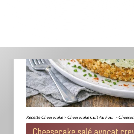
Ingrédients essentiels et astuces de chef
Pour transformer votre cuisine en atelier gourmand, il vo
la fraîcheur des crevettes, du moelleux de l'avocat ou du cr
différence : on ose un zeste de citron, quelques herbes fraî
200 g de biscuits apéritifs salés
(type crackers ou sablés
80 g de beurre fondu
300 g de fromage frais
(type Philadelphia ou ricotta)
2 avocats mûrs à point
1 citron vert
200 g de crevettes décortiquées
Quelques brins de ciboulette ou d'aneth
Sel, poivre, piment d'Espelette
Tableau récapitulatif des ingrédients et quantités
Ingrédient
Quantité
Astuce