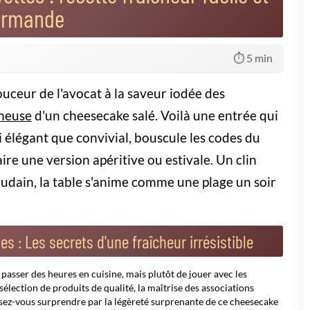
r le sarrasin pour un goût rustique
e ricotta-Philadelphia ajoute du fondant
, mais encore fermes sous la pression
ez les crevettes sauvages ou bio
ste et le jus
at Crevettes : Recette Fraîcheur
est un jeu d'enfant si l'on respecte
e passe à froid, pour préserver la douceur de l'avocat et la tendreté
c le beurre fondu. Tapissez le fond d'un moule à charnière de ce
 écrasez les avocats avec le fromage frais, le jus de citron vert, du
ssaisonnement.
tule.
uis saupoudrez de ciboulette fraîche ou d'aneth ciselé.