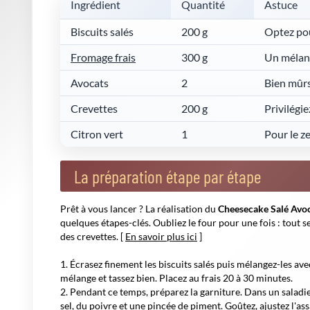
Che
au 
Osez
Maît
proc
Conseils de dressage et variantes créatives
Impressionnez vos convives en jouant sur le visuel : servez 
emporte-pièces. Ajoutez quelques radis croquants, des gra
petites touches, chaque ingrédient trouve sa place
.
Le plat 
bouchée une note nouvelle, presque inattendue.
Sur la même gamme, le mariage
méditerranéen
d'un cheese
combinaison joue sur l'acidité douce de la tomate et la pu
varier les plaisirs sans s'éloigner de l'esprit apéritif chic.