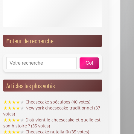
- Marie Claire
Comment étonner vos invités avec des saveurs
venues d'ailleurs pour Noël ? - Marie Claire
Nos idées de recettes faciles et sans stress
idéales quand on a des invités - Femme Actuelle
Événements
Journée Mondiale du Cheesecake
Agendas de l'année
Journée Mondiale du Cheesecake 2026