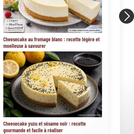
Toppings et accompagnements
Moteur de recherche
Go!
Articles les plus votés
★
★
★
★
★
Cheesecake spéculoos (40 votes)
★
★
★
★
★
New york cheesecake traditionnel (37
votes)
★
★
★
★
★
D'où vient le cheesecake et quelle est
son histoire ? (35 votes)
★
★
★
★
★
Cheesecake nutella ® (35 votes)
★
★
★
★
★
Démouler un cheesecake sans
cuisson : comment réussir facilement ? (33 votes)