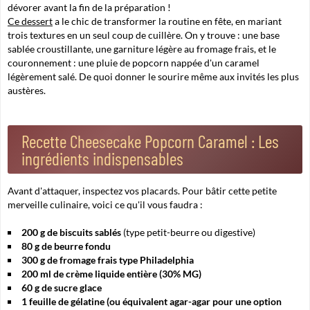
dévorer avant la fin de la préparation !
Ce dessert
a le chic de transformer la routine en fête, en mariant
trois textures en un seul coup de cuillère. On y trouve :
une base
sablée croustillante
, une garniture légère au fromage frais, et le
couronnement : une pluie de popcorn nappée d'un caramel
légèrement salé. De quoi donner le sourire même aux invités les plus
austères.
Recette Cheesecake Popcorn Caramel : Les
ingrédients indispensables
Avant d'attaquer, inspectez vos placards. Pour bâtir cette petite
merveille culinaire, voici ce qu'il vous faudra :
200 g de biscuits sablés
(type petit-beurre ou digestive)
80 g de beurre fondu
300 g de fromage frais type Philadelphia
200 ml de crème liquide entière (30% MG)
60 g de sucre glace
1 feuille de gélatine (ou équivalent agar-agar pour une option