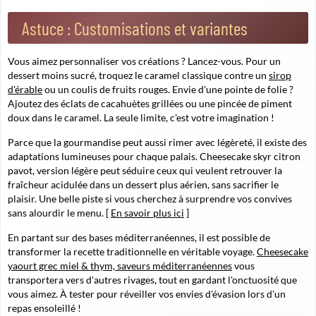
Astuce : Customisations et variantes
Vous aimez personnaliser vos créations ? Lancez-vous. Pour un
dessert moins sucré, troquez le caramel classique contre un
sirop
d'érable
ou un coulis de fruits rouges. Envie d'une pointe de folie ?
Ajoutez des éclats de cacahuètes grillées ou une pincée de piment
doux dans le caramel. La seule limite, c'est votre imagination !
Parce que la gourmandise peut aussi rimer avec légèreté, il existe des
adaptations lumineuses pour chaque palais. Cheesecake skyr citron
pavot, version légère peut séduire ceux qui veulent retrouver la
fraîcheur acidulée dans un dessert plus aérien, sans sacrifier le
plaisir. Une belle piste si vous cherchez à surprendre vos convives
sans alourdir le menu. [
En savoir plus ici
]
En partant sur des bases méditerranéennes, il est possible de
transformer la recette traditionnelle en véritable voyage.
Cheesecake
yaourt grec miel & thym, saveurs méditerranéennes
vous
transportera vers d'autres rivages, tout en gardant l'onctuosité que
vous aimez. À tester pour réveiller vos envies d'évasion lors d'un
repas ensoleillé !