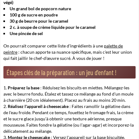
végé)
Un grand bol de popcorn nature
100 g de sucre en poudre
30 g de beurre pour le caramel
2 c. à soupe de crème liquide pour le caramel
Une pincée de sel
On pourrait comparer cette liste d'ingrédients à une
palette de
peintre
: chacun apporte sa nuance spécifique, mais c'est leur union
qui fait jaillir le chef-d'œuvre sucré. À vous de jouer !
Étapes clés de la préparation : un jeu d'enfant !
Préparez la base
: Réduisez les biscuits en miettes. Mélangez-les
avec le beurre fondu. Étalez et tassez ce mélange au fond d'un moule
à charnière (20 cm idéalement). Placez au frais au moins 20 min.
Réalisez l'appareil à cheesecake
: Faites ramollir la gélatine dans
de l'eau froide. Pendant ce temps, fouettez le fromage frais, la crème
et le sucre glace jusqu'à obtenir une texture aérienne, presque
mousseuse. Faites fondre la gélatine (ou l'agar-agar) et incorporez-la
délicatement au mélange.
Montez le cheesecake
: Versez l'appareil sur la base biscuitée.