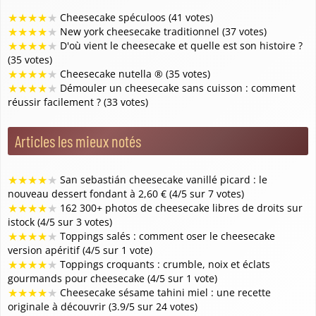
★
★
★
★
★
Cheesecake spéculoos (41 votes)
★
★
★
★
★
New york cheesecake traditionnel (37 votes)
★
★
★
★
★
D'où vient le cheesecake et quelle est son histoire ?
(35 votes)
★
★
★
★
★
Cheesecake nutella ® (35 votes)
★
★
★
★
★
Démouler un cheesecake sans cuisson : comment
réussir facilement ? (33 votes)
Articles les mieux notés
★
★
★
★
★
San sebastián cheesecake vanillé picard : le
nouveau dessert fondant à 2,60 € (4/5 sur 7 votes)
★
★
★
★
★
162 300+ photos de cheesecake libres de droits sur
istock (4/5 sur 3 votes)
★
★
★
★
★
Toppings salés : comment oser le cheesecake
version apéritif (4/5 sur 1 vote)
★
★
★
★
★
Toppings croquants : crumble, noix et éclats
gourmands pour cheesecake (4/5 sur 1 vote)
★
★
★
★
★
Cheesecake sésame tahini miel : une recette
originale à découvrir (3.9/5 sur 24 votes)