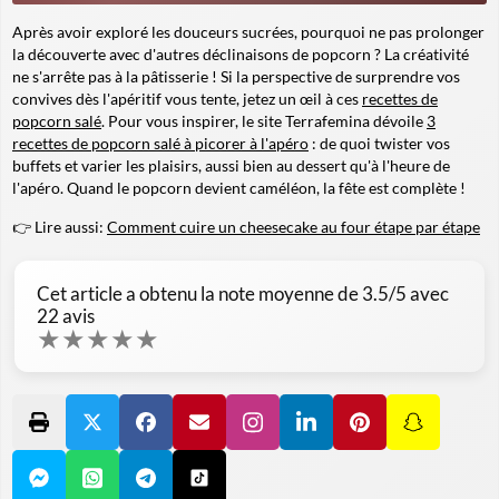
Après avoir exploré les douceurs sucrées, pourquoi ne pas prolonger
la découverte avec d'autres déclinaisons de popcorn ? La créativité
ne s'arrête pas à la pâtisserie ! Si la perspective de surprendre vos
convives dès l'apéritif vous tente, jetez un œil à ces
recettes de
popcorn salé
. Pour vous inspirer, le site Terrafemina dévoile
3
recettes de popcorn salé à picorer à l'apéro
: de quoi twister vos
buffets et varier les plaisirs, aussi bien au dessert qu'à l'heure de
l'apéro. Quand le popcorn devient caméléon, la fête est complète !
👉 Lire aussi:
Comment cuire un cheesecake au four étape par étape
Cet article a obtenu la note moyenne de
3.5
/5 avec
22
avis
★
★
★
★
★