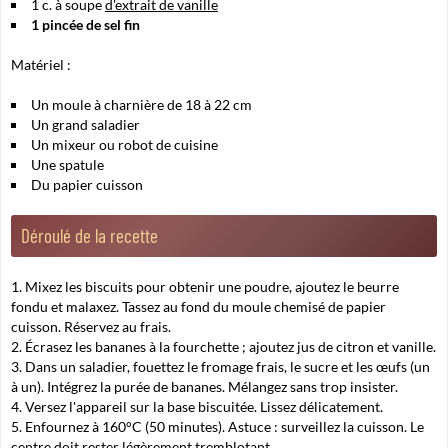
1 c. à soupe
d'extrait de vanille
1 pincée de sel fin
Matériel :
Un moule à charnière de 18 à 22 cm
Un grand saladier
Un mixeur ou robot de cuisine
Une spatule
Du papier cuisson
Déroulé de la recette
Mixez les biscuits pour obtenir une poudre, ajoutez le beurre
fondu et malaxez. Tassez au fond du moule chemisé de papier
cuisson. Réservez au frais.
Écrasez les bananes à la fourchette ; ajoutez jus de citron et vanille.
Dans un saladier, fouettez le fromage frais, le sucre et les œufs (un
à un). Intégrez la purée de bananes. Mélangez sans trop insister.
Versez l'appareil sur la base biscuitée. Lissez délicatement.
Enfournez à 160°C (
50 minutes). Astuce : surveillez la cuisson. Le
centre doit rester légèrement tremblotant.