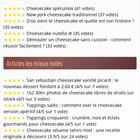
★
★
★
★
★
Cheesecake spéculoos (41 votes)
★
★
★
★
★
New york cheesecake traditionnel (37 votes)
★
★
★
★
★
D'où vient le cheesecake et quelle est son histoire ?
(35 votes)
★
★
★
★
★
Cheesecake nutella ® (35 votes)
★
★
★
★
★
Démouler un cheesecake sans cuisson : comment
réussir facilement ? (33 votes)
Articles les mieux notés
★
★
★
★
★
San sebastián cheesecake vanillé picard : le
nouveau dessert fondant à 2,60 € (4/5 sur 7 votes)
★
★
★
★
★
162 300+ photos de cheesecake libres de droits sur
istock (4/5 sur 3 votes)
★
★
★
★
★
Toppings salés : comment oser le cheesecake
version apéritif (4/5 sur 1 vote)
★
★
★
★
★
Toppings croquants : crumble, noix et éclats
gourmands pour cheesecake (4/5 sur 1 vote)
★
★
★
★
★
Cheesecake sésame tahini miel : une recette
originale à découvrir (3.9/5 sur 24 votes)