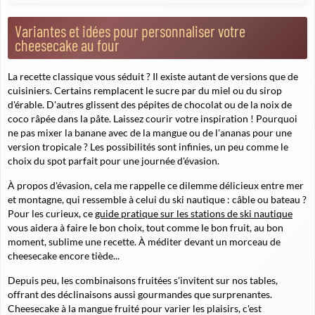
Variantes et idées pour personnaliser votre
cheesecake au four
La recette classique vous séduit ? Il existe autant de versions que de
cuisiniers. Certains remplacent le sucre par du miel ou du sirop
d'érable. D'autres glissent des pépites de chocolat ou de la noix de
coco râpée dans la pâte. Laissez courir votre inspiration ! Pourquoi
ne pas mixer la banane avec de la mangue ou de l'ananas pour une
version tropicale ? Les possibilités sont infinies, un peu comme le
choix du spot parfait pour une journée d'évasion.
À propos d'évasion, cela me rappelle ce dilemme délicieux entre mer
et montagne, qui ressemble à celui du ski nautique : câble ou bateau ?
Pour les curieux, ce
guide pratique sur les stations de ski nautique
vous aidera à faire le bon choix, tout comme le bon fruit, au bon
moment, sublime une recette. À méditer devant un morceau de
cheesecake encore tiède...
Depuis peu, les combinaisons fruitées s'invitent sur nos tables,
offrant des déclinaisons aussi gourmandes que surprenantes.
Cheesecake à la mangue fruité pour varier les plaisirs, c'est