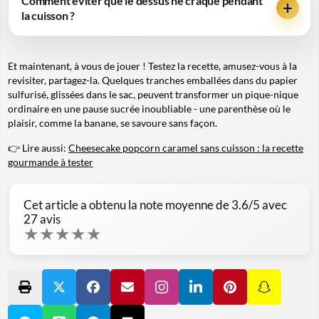
Comment éviter que le dessus ne craque pendant
la cuisson ?
Et maintenant, à vous de jouer ! Testez la recette, amusez-vous à la
revisiter, partagez-la. Quelques tranches emballées dans du papier
sulfurisé, glissées dans le sac, peuvent transformer un pique-nique
ordinaire en une pause sucrée inoubliable - une parenthèse où le
plaisir, comme la banane, se savoure sans façon.
👉 Lire aussi:
Cheesecake popcorn caramel sans cuisson : la recette
gourmande à tester
Cet article a obtenu la note moyenne de
3.6
/5 avec
27
avis
★
★
★
★
★