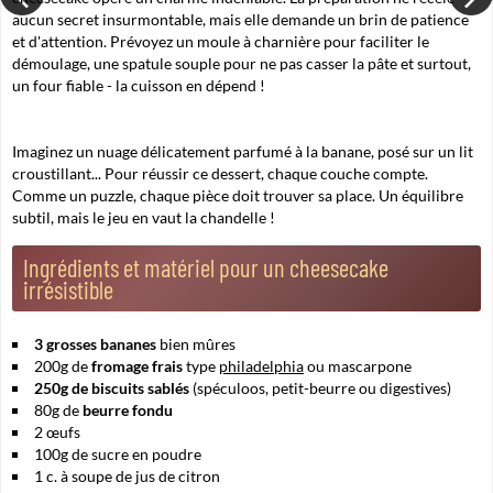
aucun secret insurmontable, mais elle demande un brin de patience
et d'attention. Prévoyez un moule à charnière pour faciliter le
démoulage, une spatule souple pour ne pas casser la pâte et surtout,
un four fiable - la cuisson en dépend !
Imaginez un nuage délicatement parfumé à la banane, posé sur un lit
croustillant... Pour réussir ce dessert, chaque couche compte.
Comme un puzzle, chaque pièce doit trouver sa place.
Un équilibre
subtil, mais le jeu en vaut la chandelle
!
Ingrédients et matériel pour un cheesecake
irrésistible
3 grosses bananes
bien mûres
200g de
fromage frais
type
philadelphia
ou mascarpone
250g de biscuits sablés
(spéculoos, petit-beurre ou digestives)
80g de
beurre fondu
2 œufs
100g de sucre en poudre
1 c. à soupe de jus de citron