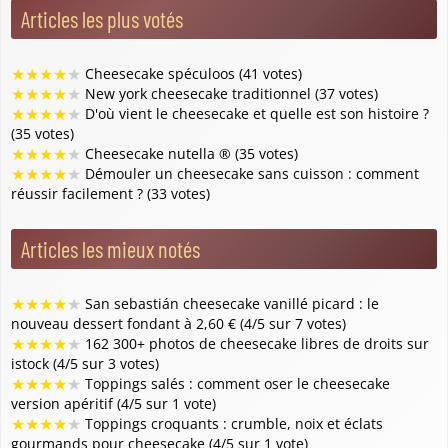
Articles les plus votés
★
★
★
★
★
Cheesecake spéculoos (41 votes)
★
★
★
★
★
New york cheesecake traditionnel (37 votes)
★
★
★
★
★
D'où vient le cheesecake et quelle est son histoire ?
(35 votes)
★
★
★
★
★
Cheesecake nutella ® (35 votes)
★
★
★
★
★
Démouler un cheesecake sans cuisson : comment
réussir facilement ? (33 votes)
Articles les mieux notés
★
★
★
★
★
San sebastián cheesecake vanillé picard : le
nouveau dessert fondant à 2,60 € (4/5 sur 7 votes)
★
★
★
★
★
162 300+ photos de cheesecake libres de droits sur
istock (4/5 sur 3 votes)
★
★
★
★
★
Toppings salés : comment oser le cheesecake
version apéritif (4/5 sur 1 vote)
★
★
★
★
★
Toppings croquants : crumble, noix et éclats
gourmands pour cheesecake (4/5 sur 1 vote)