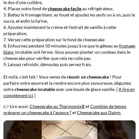
le dos d'une cuillère,
Placez votre fond de
cheesecake facile
au réfrigérateur,
Battez le fromage blanc au fouet et ajoutez les œufs un à un, puis le
sucre, et enfin la farine,
Ajoutez maintenant la crème et l'extrait de vanille à cette
préparation,
Versez cette préparation sur le fond de cheesecake
Enfournez pendant 50 minutes jusqu'à ce que le gâteau au
fromage
blanc
inratable soit ferme. Vous pouvez planter un couteau dans le
cheesecake pour vérifier que cela ne colle pas.
Laissez refroidir, démoulez puis servez frais.
Et voilà, c'est fait ! Vous venez de
réussir un cheesecake
! Pour
parfaire votre œuvre et la rendre encore plus savoureuse, dégustez
votre
cheesecake inratable
avec une boule de glace vanille. [
A lire en
complément ici
]
👉 Lire aussi:
Cheesecake au Thermomix®
et
Combien de temps
préparer un cheesecake à l'avance ?
et
Cheesecake aux Daims