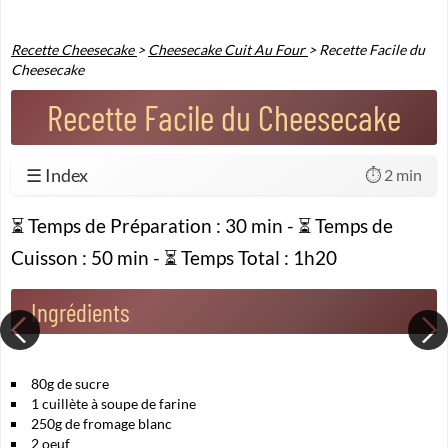
Recette Cheesecake
>
Cheesecake Cuit Au Four
>
Recette Facile du
Cheesecake
Recette Facile du Cheesecake
☰ Index
⏱️ 2 min
⏳ Temps de Préparation :
30 min
- ⏳ Temps de
Cuisson :
50 min
- ⏳ Temps Total :
1h20
Ingrédients
80g de sucre
1 cuillète à soupe de farine
250g de fromage blanc
2 oeuf